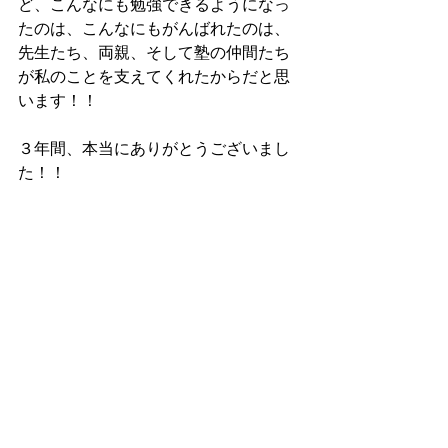
ど、こんなにも勉強できるようになっ
たのは、こんなにもがんばれたのは、
先生たち、両親、そして塾の仲間たち
が私のことを支えてくれたからだと思
います！！
３年間、本当にありがとうございまし
た！！
2021春　６期生合格体験記
その1
その2
その3
その4
その
5
その6
その7
その8
その9
　その10
2021春　６期生保護者の皆さまの声
その1
その2
その3
その4
その5
その6
その7
　その8　その9　その10
合格実績・合格体験記