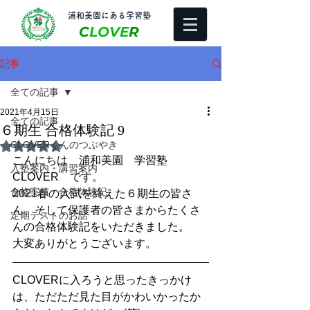
​浦和美園にある学習塾
C
LOVE
R
記事
全ての記事
2021年4月15日
全ての記事
６期生 合格体験記 9
CLOVERくんのつぶやき
5つ星のうちNaNと評価されています。
こんにちは　浦和美園　学習塾
入塾案内・講習案内
CLOVER　です。
合格実績・合格体験記
2021春の入試を終えた６期生の皆さ
ん、そして保護者の皆さまからたくさ
定期テストのお話
んの合格体験記をいただきました。
大変ありがとうございます。
CLOVERに入ろうと思ったきっかけ
は、ただただ見た目がかわいかったか