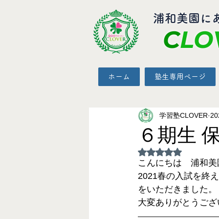
​浦和美園に
C
LO
ホーム
塾生専用ページ
学習塾CLOVER
2
６期生 
5つ星のうちNaN
こんにちは　浦和美園
2021春の入試を
をいただきました。
大変ありがとうござ