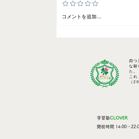
2024年春 合格体験記（９期
コメントを追加…
生）-総集編-
四つ
な願
た。
これ
（2
学習塾
CLOVER
​開校時間 14:00～22:0