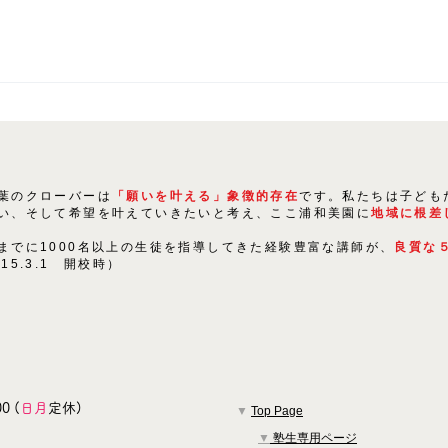
20
2024春 ９期生合格実績〔公立
入試編〕
葉のクローバーは
「願いを叶える」象徴的存在
です。私たちは子ども
い、そして希望を叶えていきたいと考え、ここ浦和美園に
地域に根差
までに1000名以上の生徒を指導してきた経験豊富な講師が、
良質な
015.3.1 開校時）
0 (
日月
定休)
▼
Top Page
▼
塾生専用ページ