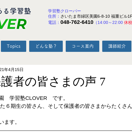
ある学習塾
学習塾クローバー
住所：
さいたま市緑区美園6-8-10 福重ビル1
VE
R
048-762-6410
電話：
（14:00～22:00
休
Topics
どんな塾？
コース案内
講師紹介
021年4月15日
保護者の皆さまの声 7
と評価されています。
　学習塾CLOVER　です。
終えた６期生の皆さん、そして保護者の皆さまからたくさ
います。