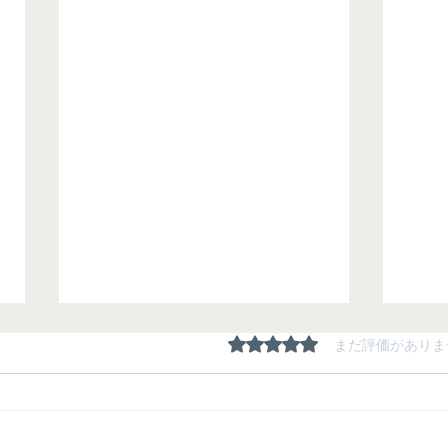
5つ星のうち0と評価され
まだ評価がありま