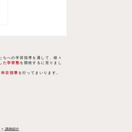
24春 高校入試分析報告会
たちへの学習指導を通して、様々
した学習塾
を開校するに至りまし
５科目指導
を行ってまいります。
▼
講師紹介