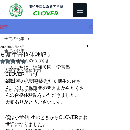
​浦和美園にある学習塾
C
LOVE
R
記事
全ての記事
2021年3月27日
全ての記事
６期生合格体験記 7
CLOVERくんのつぶやき
5つ星のうちNaNと評価されています。
こんにちは　浦和美園　学習塾
入塾案内・講習案内
CLOVER　です。
合格実績・合格体験記
2021春の入試を終えた６期生の皆さ
ん、そして保護者の皆さまからたくさ
定期テストのお話
んの合格体験記をいただきました。
大変ありがとうございます。
僕は小学4年生のときからCLOVERにお
世話になりました。