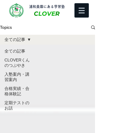
​浦和美園にある学習塾
C
LOVE
R
Topics
全ての記事
全ての記事
CLOVERくん
のつぶやき
入塾案内・講
習案内
合格実績・合
格体験記
定期テストの
お話