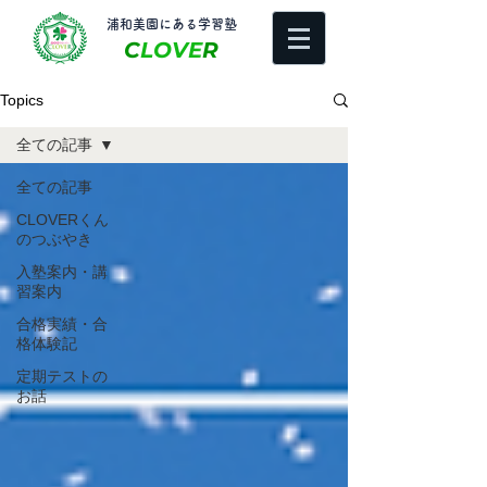
​浦和美園にある学習塾
C
LOVE
R
Topics
全ての記事
全ての記事
CLOVERくん
のつぶやき
入塾案内・講
習案内
合格実績・合
格体験記
定期テストの
お話