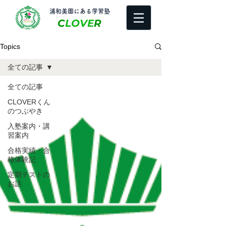
​浦和美園にある学習塾
C
LOVE
R
Topics
全ての記事
全ての記事
CLOVERくん
のつぶやき
入塾案内・講
習案内
合格実績・合
格体験記
定期テストの
お話