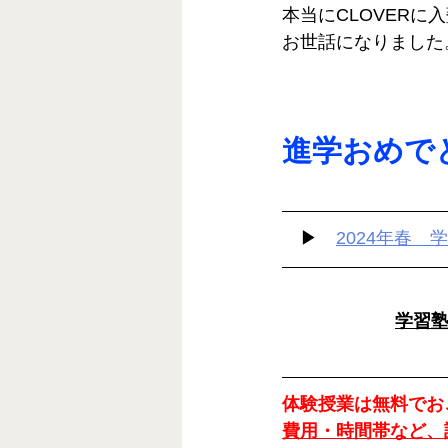
本当にCLOVERに
お世話になりました
進学おめで
　▶　
2024年春　
学習塾C
体験授業は無料でお
費用・時間帯など、