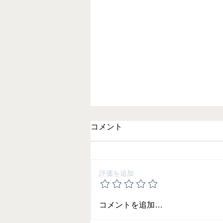
コメント
評価を追加
2024年春 合格体験記（９期
コメントを追加…
生）-総集編-