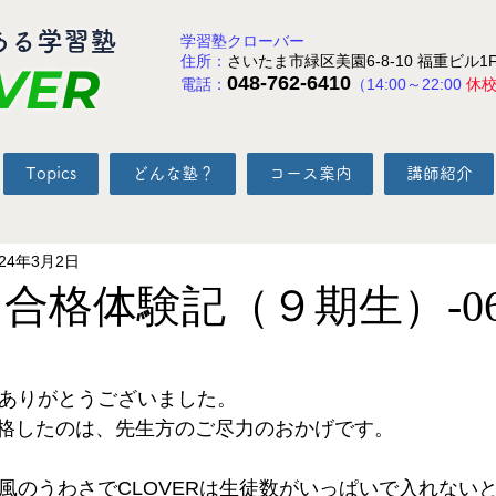
ある学習塾
学習塾クローバー
住所：
さいたま市緑区美園6-8-10 福重ビル1
VE
R
048-762-6410
電話：
（14:00～22:00
休
Topics
どんな塾？
コース案内
講師紹介
024年3月2日
春 合格体験記（９期生）-06
と評価されています。
、ありがとうございました。
格したのは、先生方のご尽力のおかげです。
、風のうわさでCLOVERは生徒数がいっぱいで入れない