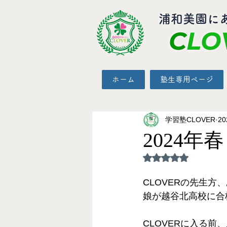
​浦和美園に
C
LO
ホーム
塾生専用ページ
学習塾CLOVER
2
2024年
5つ星のうちNaN
CLOVERの先生方
娘が越谷北高校に合
CLOVERに入る前