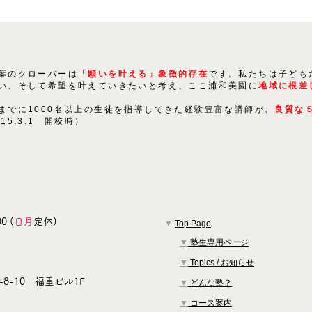
葉のクローバーは
「願いを叶える」象徴的存在
です。私たちは子ども
い、そして希望を叶えていきたいと考え、ここ浦和美園に
地域に根差
までに1000名以上の生徒を指導してきた経験豊富な講師が、
良質な
015.3.1 開校時）
0 (
日月
定休)
▼
Top Page
▼
塾生専用ページ
▼
Topics / お知らせ
8-10 福重ビル1F
▼
どんな塾？
▼
コース案内