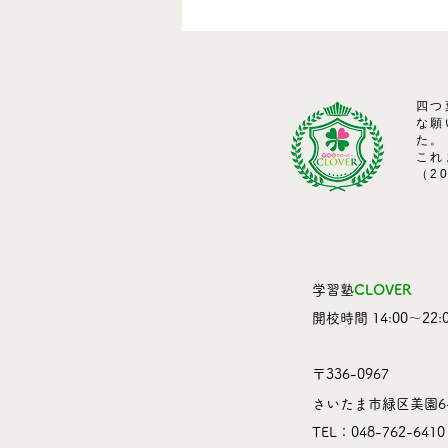
四つ
な願
た。
これ
（2
学習塾
CLOVER
​開校時間 14:00～22:0
〒336-0967
さいたま市緑区美園6-
TEL：048-762-6410