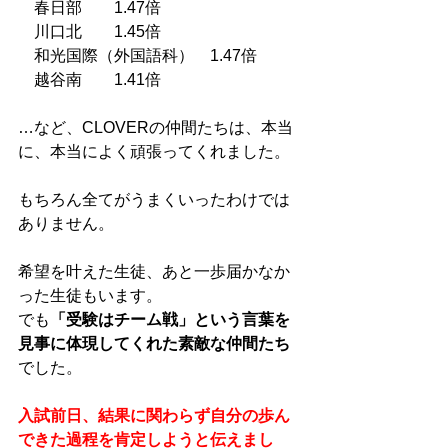
　春日部　　1.47倍
　川口北　　1.45倍
　和光国際（外国語科）　1.47倍
　越谷南　　1.41倍
…など、CLOVERの仲間たちは、本当
に、本当によく頑張ってくれました。
もちろん全てがうまくいったわけでは
ありません。
希望を叶えた生徒、あと一歩届かなか
った生徒もいます。
でも
「受験はチーム戦」という言葉を
見事に体現してくれた素敵な仲間たち
でした。
入試前日、結果に関わらず自分の歩ん
できた過程を肯定しようと伝えまし