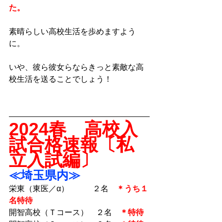
た。
素晴らしい高校生活を歩めますよう
に。
いや、彼ら彼女らならきっと素敵な高
校生活を送ることでしょう！
2024春　高校入
試合格速報〔私
立入試編〕
≪埼玉県内≫
栄東（東医／α）　　　２名　
＊うち１
名特待
開智高校（Ｔコース）　２名　
＊特待