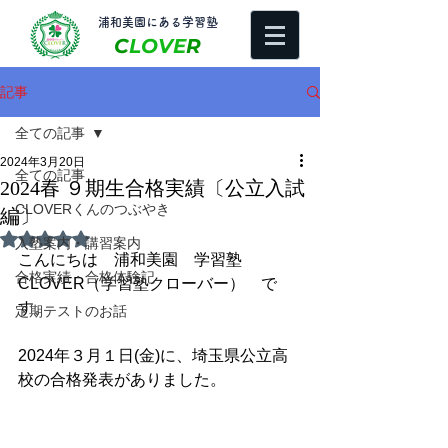
​浦和美園にある学習塾
C
LOVE
R
記事
全ての記事
2024年3月20日
全ての記事
2024春 ９期生合格実績〔公立入試
CLOVERくんのつぶやき
編〕
5つ星のうちNaNと評価されています。
入塾案内・講習案内
こんにちは　浦和美園　学習塾
合格実績・合格体験記
CLOVER（学習塾クローバー）　で
す。
定期テストのお話
2024年３月１日(金)に、埼玉県公立高
校の合格発表がありました。