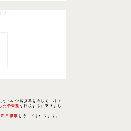
ています。
せん
講習のご案内
たちへの学習指導を通して、様々
した学習塾
を開校するに至りまし
５科目指導
を行ってまいります。