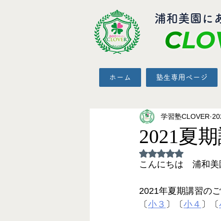
​浦和美園に
C
LO
ホーム
塾生専用ページ
学習塾CLOVER
2
2021
5つ星のうちNaN
こんにちは　浦和美園
2021年夏期講習の
〔
小３
〕〔
小４
〕〔