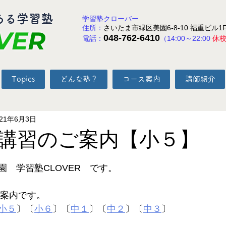
ある学習塾
学習塾クローバー
住所：
さいたま市緑区美園6-8-10 福重ビル1
VE
R
048-762-6410
電話：
（14:00～22:00
休
Topics
どんな塾？
コース案内
講師紹介
021年6月3日
夏期講習のご案内【小５】
と評価されています。
　学習塾CLOVER　です。
ご案内です。
小５
〕〔
小６
〕〔
中１
〕〔
中２
〕〔
中３
〕