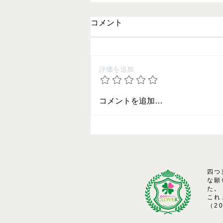
コメント
評価を追加
2025 夏期講習の御案内
コメントを追加…
四つ
な願
た。
これ
（2