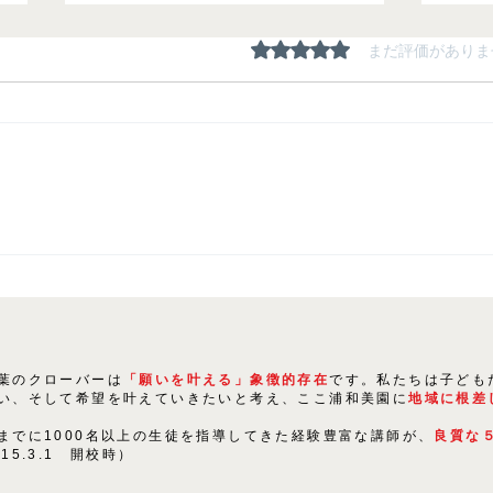
5つ星のうち0と評価され
まだ評価がありま
夏期
生徒たちの「にくきもの」は
〇〇！
葉のクローバーは
「願いを叶える」象徴的存在
です。私たちは子ども
い、そして希望を叶えていきたいと考え、ここ浦和美園に
地域に根差
までに1000名以上の生徒を指導してきた経験豊富な講師が、
良質な
015.3.1 開校時）