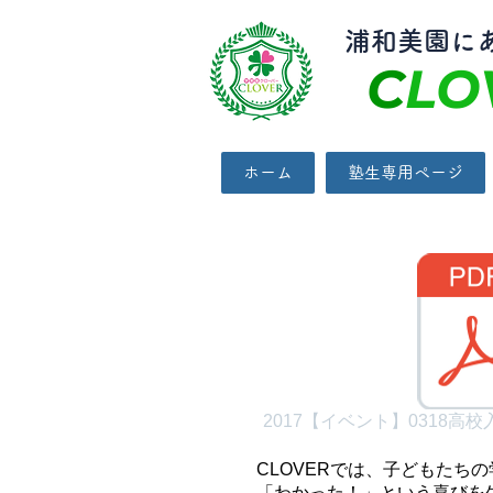
​浦和美園に
C
LO
ホーム
塾生専用ページ
2017【イベント】0318高校
CLOVERでは、子どもた
「わかった！」という喜びを