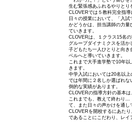
生む緊張感あふれるやりとり
CLOVERでは５教科完全
日々の授業において、「入試
かどうかは、担当講師の力量
ていきます。
CLOVERは、１クラス15
グループダイナミクスを活か
子どもたち一人ひとりと向き
ベルへと導いていきます。
これまで大手進学塾で10年以
きます。
中学入試においては20名以
では年間に２名しか選ばれな
倒的な実績があります。
CLOVERの指導方針の基本
これまでも、教えて終わり…
て、また日々の声かけを通し
CLOVERを開校するにあ
であることにこだわり、レイ