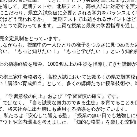
を通して、定期テストや、北辰テスト、高校入試に対応する実
指導にこだわり、県立入試突破に必要とされる学力をバランスよく
ではどう問われるか」 「定期テストで出題されるポイントはどこ
ひとつで変わってきます。上質な授業と最良の学習指導を通し
名の完全定員制をとっています。
しながらも、授業中の一人ひとりの様子をつぶさに見つめるた
合い、「もっと知りたい！」「もっと学びたい！」という知的
上の指導経験を積み、1000名以上の生徒を指導してきた講師
上の御三家中合格者を、高校入試においては数多くの県立難関校
い「講師の育成担当」として、多くの講師たちに授業技術や、
は、『学習意欲の向上』および『学習習慣の確立』です。
 ではなく、『自ら誠実な努力のできる生徒』を育てることを
て、将来社会に出た時にも通用する指導を心がけています。
たり、私たちは「安心して通える塾」「授業の無い日でも勉強し
アウトや室内環境を考えました。「知的な格闘」を楽しむ空間