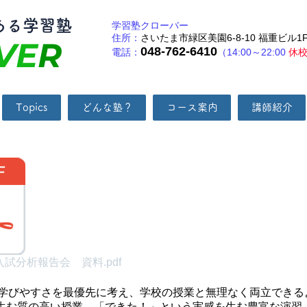
ある学習塾
学習塾クローバー
住所：
さいたま市緑区美園6-8-10 福重ビル1
VE
R
048-762-6410
電話：
（14:00～22:00
休
Topics
どんな塾？
コース案内
講師紹介
入試分析報告会 資料.pdf
ちの学びやすさを最優先に考え、学校の授業と無理なく両立でき
生む質の高い授業、「できた！」という実感を生む豊富な演習