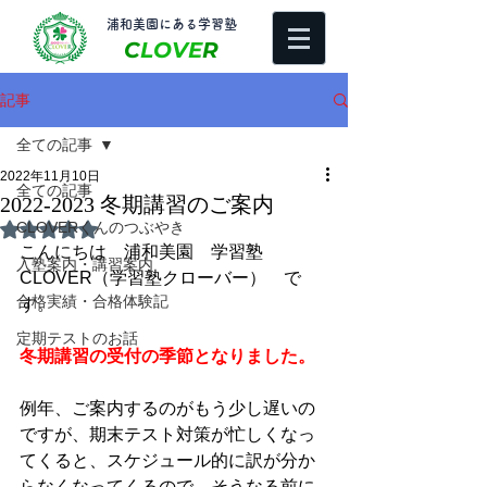
​浦和美園にある学習塾
C
LOVE
R
記事
全ての記事
2022年11月10日
全ての記事
2022-2023 冬期講習のご案内
CLOVERくんのつぶやき
5つ星のうちNaNと評価されています。
こんにちは　浦和美園　学習塾
入塾案内・講習案内
CLOVER（学習塾クローバー）　で
合格実績・合格体験記
す。
定期テストのお話
冬期講習の受付の季節となりました。
例年、ご案内するのがもう少し遅いの
ですが、期末テスト対策が忙しくなっ
てくると、スケジュール的に訳が分か
らなくなってくるので、そうなる前に