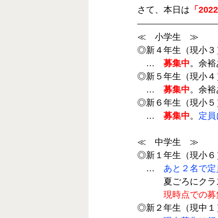
さて、本日は
「20
≪　小学生　≫
◎新４年生（現小３
　…　
募集中
。余裕
◎新５年生（現小４
　…　
募集中
。余裕
◎新６年生（現小５
　…　
募集中
。
定員
≪　中学生　≫
◎新１年生（現小６
　…　
あと２名で定
　　　夏ごろにクラ
現時点での募
◎新２年生（現中１