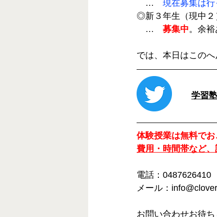
　…　
現在募集は行
◎新３年生（現中２
　…　
募集中
。余裕
では、本日はこのへ
学習塾C
体験授業は無料でお
費用・時間帯など、
電話：0487626410
メール：info@clover-
お問い合わせお待ち