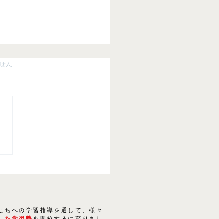
ています。
せん
24春 春期講習のご案内
たちへの学習指導を通して、様々
した学習塾
を開校するに至りまし