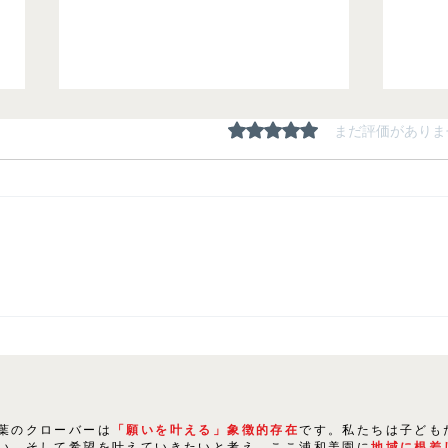
5つ星のうち0と評価され
まだ評価がありま
20
2024年春 合格体験記（９期
生）-総集編-
葉のクローバーは
「願いを叶える」象徴的存在
です。私たちは子ども
い、そして希望を叶えていきたいと考え、ここ浦和美園に
地域に根差