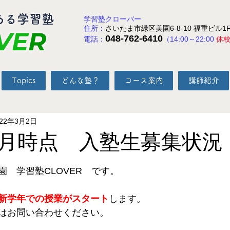
ある学習塾
学習塾クローバー
住所：
さいたま市緑区美園6-8-10 福重ビル1
VE
R
048-762-6410
電話：
（14:00～22:00
休
Topics
どんな塾？
コース案内
講師紹介
022年3月2日
年３月時点 入塾生募集状況
と評価されています。
　学習塾CLOVER　です。
新学年での授業がスタート
します。
はお問い合わせください。