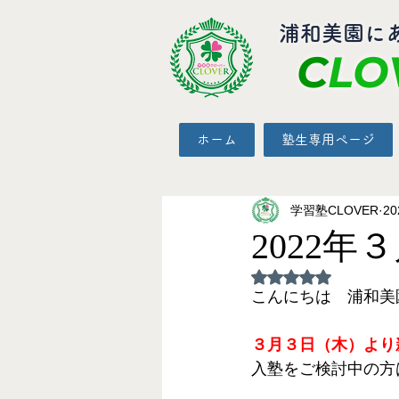
​浦和美園に
C
LO
ホーム
塾生専用ページ
学習塾CLOVER
2
2022
5つ星のうちNaN
こんにちは　浦和美園
３月３日（木）より
入塾をご検討中の方