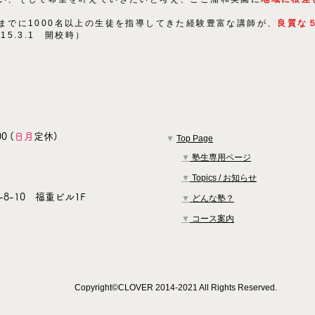
までに1000名以上の生徒を指導してきた経験豊富な講師が、
良質な
015.3.1 開校時）
0 (
日月
定休)
▼
Top Page
▼
塾生専用ページ
▼
Topics / お知らせ
8-10 福重ビル1F
▼
どんな塾？
▼
コース案内
Copyright©CLOVER 2014-2021 All Rights Reserved.