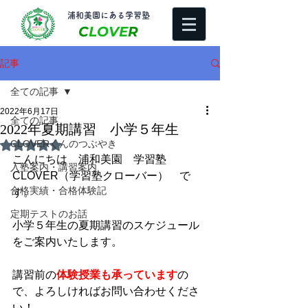
​浦和美園にある学習塾
C
LOVE
R
記事
全ての記事
2022年6月17日
全ての記事
2022年夏期講習 小学５年生
CLOVERくんのつぶやき
5つ星のうちNaNと評価されています。
こんにちは　浦和美園　学習塾
入塾案内・講習案内
CLOVER（学習塾クローバー）　で
合格実績・合格体験記
す。
定期テストのお話
小学５年生の夏期講習のスケジュール
をご案内いたします。
講習前の
体験授業も承っています
の
で、よろしければお問い合わせくださ
い！