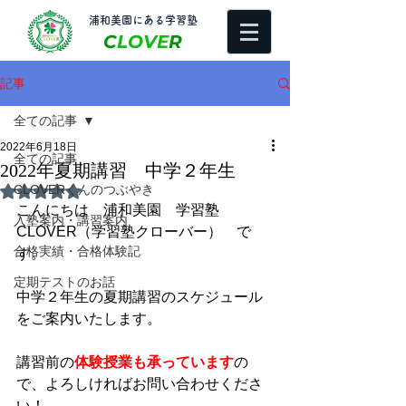
​浦和美園にある学習塾
C
LOVE
R
記事
全ての記事
2022年6月18日
全ての記事
2022年夏期講習 中学２年生
CLOVERくんのつぶやき
5つ星のうちNaNと評価されています。
こんにちは　浦和美園　学習塾
入塾案内・講習案内
CLOVER（学習塾クローバー）　で
合格実績・合格体験記
す。
定期テストのお話
中学２年生の夏期講習のスケジュール
をご案内いたします。
講習前の
体験授業も承っています
の
で、よろしければお問い合わせくださ
い！