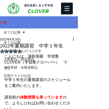
​浦和美園にある学習塾
C
LOVE
R
記事
全ての記事
2022年6月18日
全ての記事
2022年夏期講習 中学１年生
CLOVERくんのつぶやき
5つ星のうちNaNと評価されています。
こんにちは　浦和美園　学習塾
入塾案内・講習案内
CLOVER（学習塾クローバー）　で
合格実績・合格体験記
す。
定期テストのお話
中学１年生の夏期講習のスケジュール
をご案内いたします。
講習前の
体験授業も承っています
の
で、よろしければお問い合わせくださ
い！