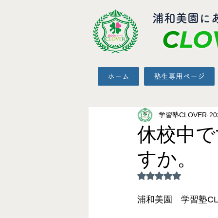
​浦和美園に
C
LO
ホーム
塾生専用ページ
学習塾CLOVER
2
休校中で
すか。
5つ星のうちNaN
浦和美園　学習塾CL