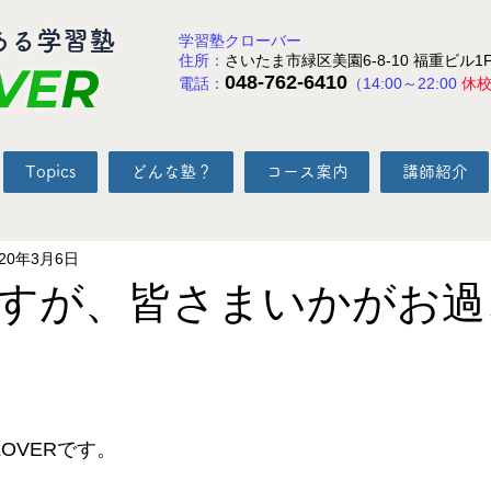
ある学習塾
学習塾クローバー
住所：
さいたま市緑区美園6-8-10 福重ビル1
VE
R
048-762-6410
電話：
（14:00～22:00
休
Topics
どんな塾？
コース案内
講師紹介
020年3月6日
すが、皆さまいかがお過
と評価されています。
OVERです。