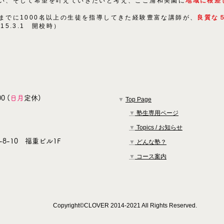
い、そして希望を叶えていきたいと考え、ここ浦和美園に
地域に根差
までに1000名以上の生徒を指導してきた経験豊富な講師が、
良質な
015.3.1 開校時）
0 (
日月
定休)
▼
Top Page
▼
塾生専用ページ
▼
Topics / お知らせ
8-10 福重ビル1F
▼
どんな塾？
▼
コース案内
Copyright©CLOVER 2014-2021 All Rights Reserved.