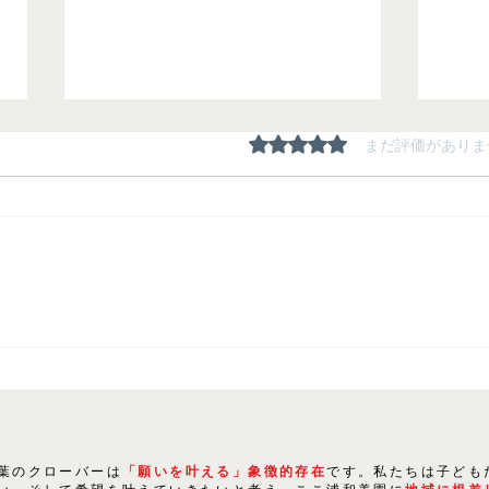
5つ星のうち0と評価され
まだ評価がありま
夏期
生徒たちの「にくきもの」は
〇〇！
葉のクローバーは
「願いを叶える」象徴的存在
です。私たちは子ども