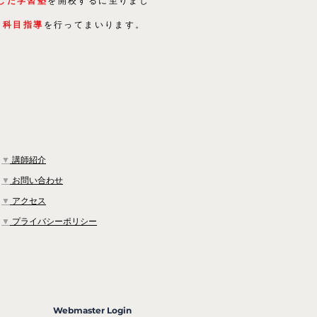
した学習塾
を開校するに至りまし
５科目指導
を行ってまいります。
▼
講師紹介
▼
お問い合わせ
▼
アクセス
▼
プライバシーポリシー
Webmaster Login