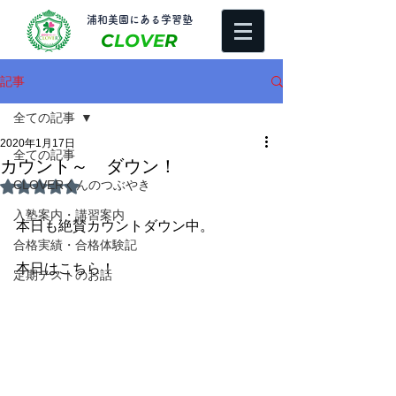
​浦和美園にある学習塾
C
LOVE
R
記事
全ての記事
2020年1月17日
全ての記事
カウント～ ダウン！
CLOVERくんのつぶやき
5つ星のうちNaNと評価されています。
入塾案内・講習案内
本日も絶賛カウントダウン中。
合格実績・合格体験記
本日はこちら！
定期テストのお話