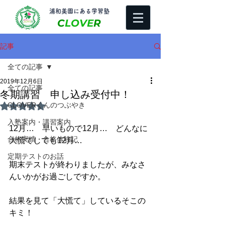
​浦和美園にある学習塾
C
LOVE
R
記事
全ての記事
2019年12月6日
全ての記事
冬期講習 申し込み受付中！
CLOVERくんのつぶやき
5つ星のうちNaNと評価されています。
入塾案内・講習案内
12月…　早いもので12月…　どんなに
合格実績・合格体験記
大慌てしても12月…
定期テストのお話
期末テストが終わりましたが、みなさ
んいかがお過ごしですか。
結果を見て「大慌て」しているそこの
キミ！