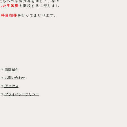
たちへの学習指導を通して、様々
した学習塾
を開校するに至りまし
５科目指導
を行ってまいります。
▼
講師紹介
▼
お問い合わせ
▼
アクセス
▼
プライバシーポリシー