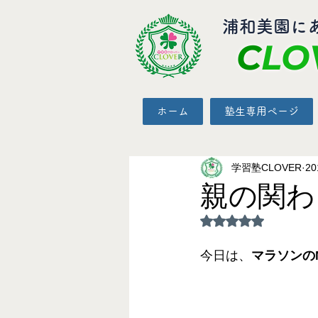
​浦和美園に
C
LO
ホーム
塾生専用ページ
学習塾CLOVER
2
親の関わ
5つ星のうちNaN
今日は、
マラソンの