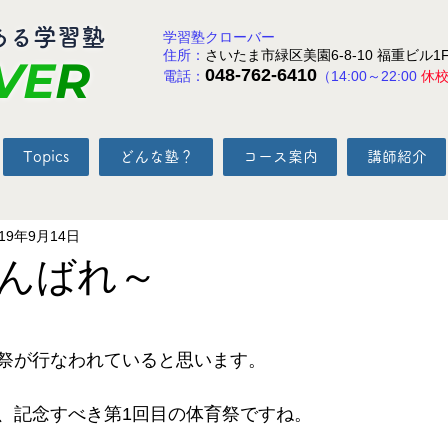
ある学習塾
学習塾クローバー
住所：
さいたま市緑区美園6-8-10 福重ビル1
VE
R
048-762-6410
電話：
（14:00～22:00
休
Topics
どんな塾？
コース案内
講師紹介
019年9月14日
んばれ～
と評価されています。
祭が行なわれていると思います。
、記念すべき第1回目の体育祭ですね。