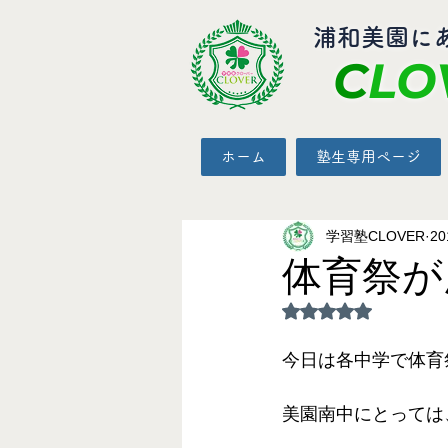
​浦和美園に
C
LO
ホーム
塾生専用ページ
学習塾CLOVER
2
体育祭が
5つ星のうちNaN
今日は各中学で体育
美園南中にとっては