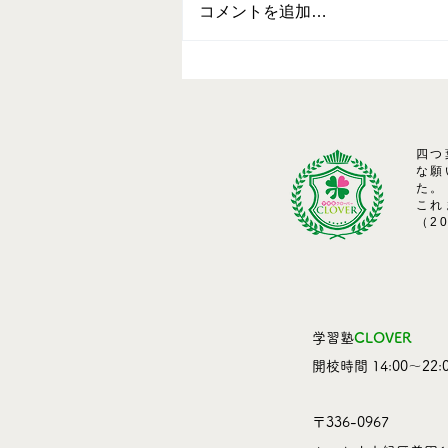
コメントを追加…
四つ
な願
た。
これ
（2
学習塾
CLOVER
​開校時間 14:00～22:0
〒336-0967