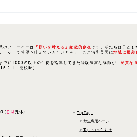
生徒たちの「にくきもの」は
〇〇！
葉のクローバーは
「願いを叶える」象徴的存在
です。私たちは子ども
い、そして希望を叶えていきたいと考え、ここ浦和美園に
地域に根差
までに1000名以上の生徒を指導してきた経験豊富な講師が、
良質な
015.3.1 開校時）
0 (
日月
定休)
▼
Top Page
▼
塾生専用ページ
▼
Topics / お知らせ