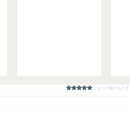
5つ星のうち0と評価され
まだ評価がありま
夏期