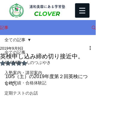
​浦和美園にある学習塾
C
LOVE
R
記事
全ての記事
2019年9月9日
全ての記事
英検申し込み締め切り接近中。
CLOVERくんのつぶやき
5つ星のうちNaNと評価されています。
入塾案内・講習案内
10/5（土）の2019年度第２回英検につ
合格実績・合格体験記
いて。
定期テストのお話