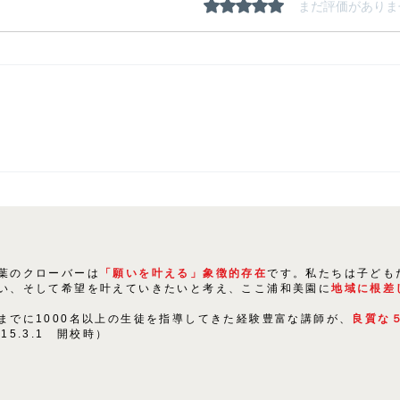
5つ星のうち0と評価され
まだ評価がありま
夏期
生徒たちの「にくきもの」は
〇〇！
葉のクローバーは
「願いを叶える」象徴的存在
です。私たちは子ども
い、そして希望を叶えていきたいと考え、ここ浦和美園に
地域に根差
までに1000名以上の生徒を指導してきた経験豊富な講師が、
良質な
015.3.1 開校時）