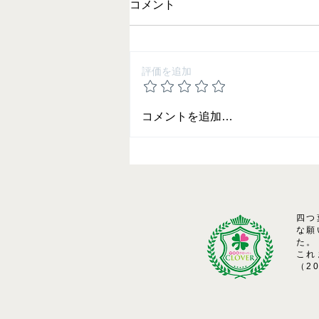
コメント
評価を追加
2025 夏期講習の御案内
コメントを追加…
四つ
な願
た。
これ
（2