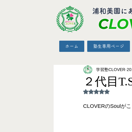
​浦和美園に
C
LO
ホーム
塾生専用ページ
学習塾CLOVER
2
２代目T.S
5つ星のうちNaN
CLOVERのSou