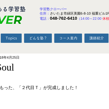
ある学習塾
学習塾クローバー
住所：
さいたま市緑区美園6-8-10 福重ビル1
VE
R
048-762-6410
電話：
（14:00～22:00
休
Topics
どんな塾？
コース案内
講師紹介
018年4月25日
oul
と評価されています。
lがこもった、「２代目Ｔ」が完成しました！