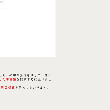
ています。
せん
講習のご案内
たちへの学習指導を通して、様々
した学習塾
を開校するに至りまし
５科目指導
を行ってまいります。