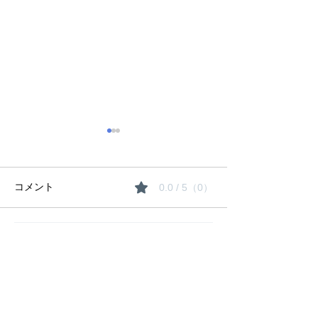
コメント
0.0 / 5（0）
夏期講習のご案
コメントと評価...
生徒たちの「にくきも
の」は〇〇！