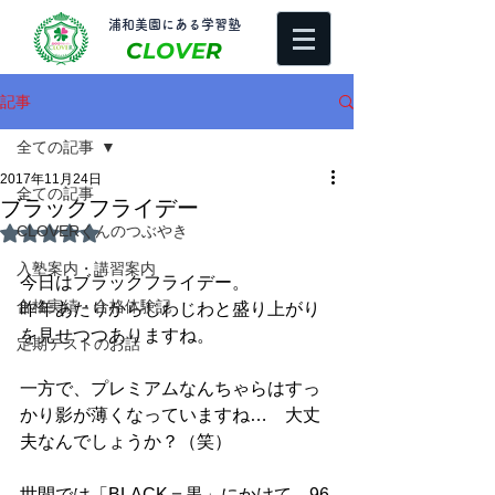
​浦和美園にある学習塾
C
LOVE
R
記事
全ての記事
2017年11月24日
全ての記事
ブラックフライデー
CLOVERくんのつぶやき
5つ星のうちNaNと評価されています。
入塾案内・講習案内
今日はブラックフライデー。
合格実績・合格体験記
昨年あたりからじわじわと盛り上がり
を見せつつありますね。
定期テストのお話
一方で、プレミアムなんちゃらはすっ
かり影が薄くなっていますね…　大丈
夫なんでしょうか？（笑）
世間では「BLACK＝黒」にかけて、96