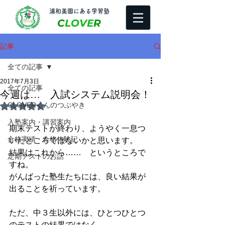
​浦和美園にある学習塾
C
LOVE
R
記事
全ての記事
2017年7月3日
全ての記事
今週は… 入試システム説明会！
CLOVERくんのつぶやき
5つ星のうちNaNと評価されています。
入塾案内・講習案内
期末テストが終わり、ようやく一息つ
合格実績・合格体験記
いたところではないかと思います。
結果はこれから……　というところで
定期テストのお話
すね。
がんばった塾生たちには、良い結果が
出ることを祈っています。
ただ、中３生以外には、ひとつひとつ
のテストの結果ではなく、