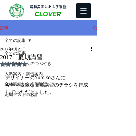
​浦和美園にある学習塾
C
LOVE
R
記事
全ての記事
2017年6月21日
全ての記事
2017 夏期講習
CLOVERくんのつぶやき
5つ星のうちNaNと評価されています。
入塾案内・講習案内
デザイナーのYumikoさんに
合格実績・合格体験記
今年も素敵な夏期講習のチラシを作成
していただきました。
定期テストのお話