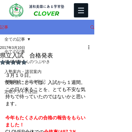
​浦和美園にある学習塾
C
LOVE
R
記事
全ての記事
2017年3月10日
全ての記事
県立入試 合格発表
CLOVERくんのつぶやき
5つ星のうちNaNと評価されています。
入塾案内・講習案内
３月１０日。
合格実績・合格体験記
受験生にとっては、入試から１週間。
この日が来ることを、とても不安な気
定期テストのお話
持ちで待っていたのではないかと思い
ます。
今年もたくさんの合格の報告をもらい
ました！
CLOVER全体での
合格率は97.2％
。