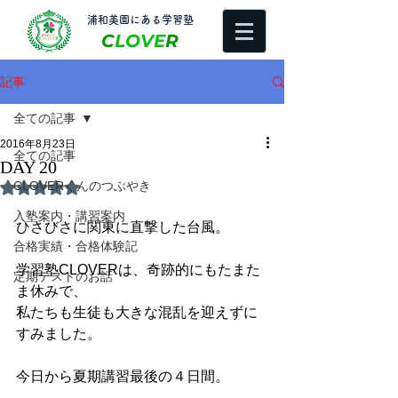
​浦和美園にある学習塾
C
LOVE
R
記事
全ての記事
2016年8月23日
全ての記事
DAY 20
CLOVERくんのつぶやき
5つ星のうちNaNと評価されています。
入塾案内・講習案内
ひさびさに関東に直撃した台風。
合格実績・合格体験記
学習塾CLOVERは、奇跡的にもたまた
定期テストのお話
ま休みで、
私たちも生徒も大きな混乱を迎えずに
すみました。
今日から夏期講習最後の４日間。