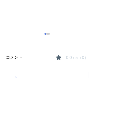
コメント
0.0 / 5（0）
夏期講習のご案
コメントと評価...
生徒たちの「にくきも
の」は〇〇！