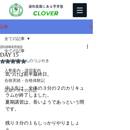
​浦和美園にある学習塾
C
LOVE
R
記事
全ての記事
2016年8月9日
全ての記事
DAY 15
CLOVERくんのつぶやき
5つ星のうちNaNと評価されています。
入塾案内・講習案内
気づけば前半最終日。
合格実績・合格体験記
中３生は、全体の３分の２のカリキュ
定期テストのお話
ラムが終了しました。
夏期講習は、長いようであっという間
です。
残り３分の１もしっかりやりましょ
う。