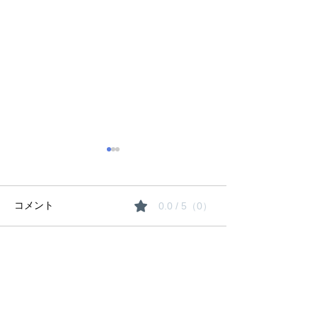
コメント
0.0 / 5（0）
夏期講習のご案
コメントと評価...
生徒たちの「にくきも
の」は〇〇！