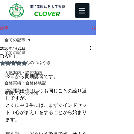
​浦和美園にある学習塾
C
LOVE
R
記事
全ての記事
2016年7月21日
全ての記事
DAY 1
CLOVERくんのつぶやき
5つ星のうちNaNと評価されています。
入塾案内・講習案内
今日から夏期講習です。
合格実績・合格体験記
講習開始時はいつも同じことの繰り返
定期テストのお話
しですが、
とくに中３生には、まずマインドセッ
ト（心がまえ）をすることから始まり
ます。
何を話し、どういう態度で臨ませよう