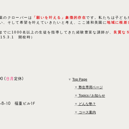
葉のクローバーは
「願いを叶える」象徴的存在
です。私たちは子ども
い、そして希望を叶えていきたいと考え、ここ浦和美園に
地域に根差
までに1000名以上の生徒を指導してきた経験豊富な講師が、
良質な
015.3.1 開校時）
0 (
日月
定休)
▼
Top Page
▼
塾生専用ページ
▼
Topics / お知らせ
8-10 福重ビル1F
▼
どんな塾？
▼
コース案内