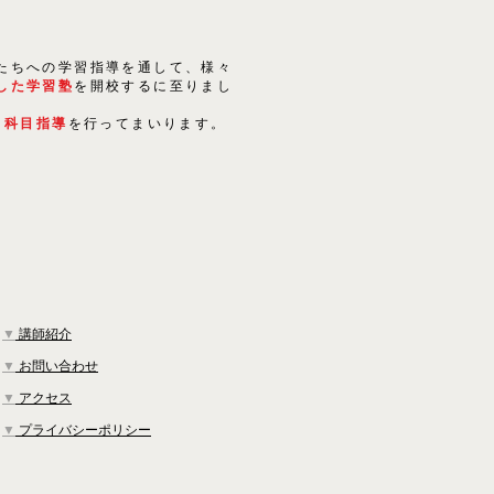
たちへの学習指導を通して、様々
した学習塾
を開校するに至りまし
５科目指導
を行ってまいります。
▼
講師紹介
▼
お問い合わせ
▼
アクセス
▼
プライバシーポリシー