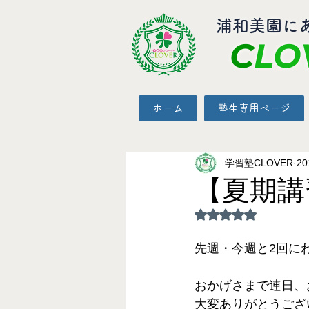
​浦和美園に
C
LO
ホーム
塾生専用ページ
学習塾CLOVER
2
【夏期講
5つ星のうちNaN
先週・今週と2回に
おかげさまで連日、
大変ありがとうござ