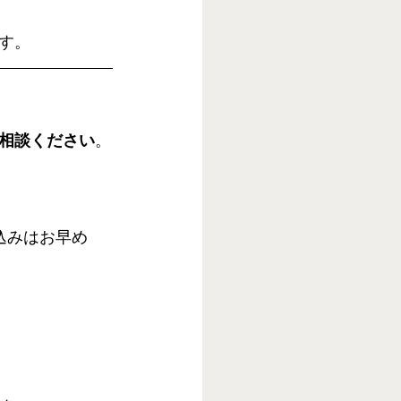
す。
相談ください
。
込みはお早め