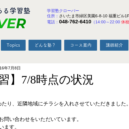
ある学習塾
学習塾クローバー
住所：
さいたま市緑区美園6-8-10 福重ビル1
VE
R
048-762-6410
電話：
（14:00～22:00
休
Topics
どんな塾？
コース案内
講師紹介
016年7月8日
習】7/8時点の状況
と評価されています。
わたり、近隣地域にチラシを入れさせていただきました
お問い合わせをいただいています。
います。