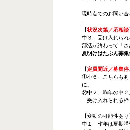
現時点でのお問い合
【
状況次第／応相談
中３。受け入れられ
部活が終わって「さ
夏明けはたぶん募集
【
定員間近／募集停
①小６。こちらもあ
に。
②中２。昨年の中２
　受け入れられる枠
【変動の可能性あり
中１。昨年は夏期講