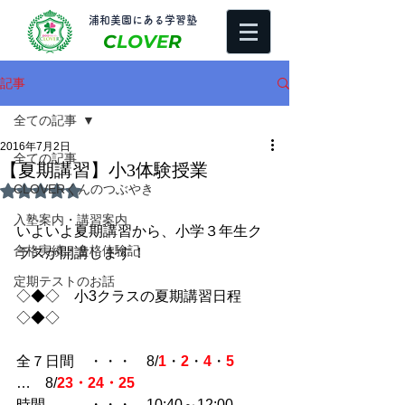
​浦和美園にある学習塾
C
LOVE
R
記事
全ての記事
2016年7月2日
全ての記事
【夏期講習】小3体験授業
CLOVERくんのつぶやき
5つ星のうちNaNと評価されています。
入塾案内・講習案内
いよいよ夏期講習から、小学３年生ク
合格実績・合格体験記
ラスが開講します！
定期テストのお話
◇◆◇　小3クラスの夏期講習日程　
◇◆◇
全７日間　・・・　8/
1
・
2
・
4
・
5
…　8/
23・24・25
時間　　　・・・　10:40～12:00