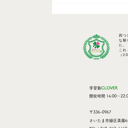
四つ
な願
た。
これ
（2
学習塾
CLOVER
​開校時間 14:00～22:0
〒336-0967
さいたま市緑区美園6-