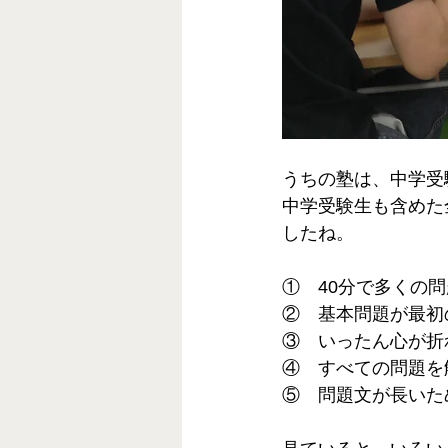
うちの塾は、中学受
中学受験生も含めた
したね。
①　40分で多くの
②　基本問題が最初
③　いったん心が折
④　すべての問題を
⑤　問題文が長いた