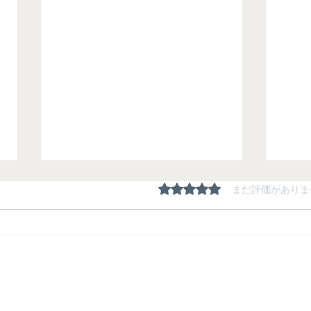
5つ星のうち0と評価され
まだ評価がありま
夏期
生徒たちの「にくきもの」は