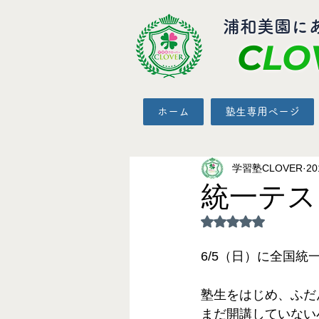
​浦和美園に
C
LO
ホーム
塾生専用ページ
学習塾CLOVER
2
統一テス
5つ星のうちNaN
6/5（日）に全国
塾生をはじめ、ふだ
まだ開講していない