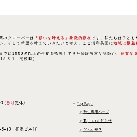
〇〇！
葉のクローバーは
「願いを叶える」象徴的存在
です。私たちは子ども
い、そして希望を叶えていきたいと考え、ここ浦和美園に
地域に根差
までに1000名以上の生徒を指導してきた経験豊富な講師が、
良質な
015.3.1 開校時）
0 (
日月
定休)
▼
Top Page
▼
塾生専用ページ
▼
Topics / お知らせ
8-10 福重ビル1F
▼
どんな塾？