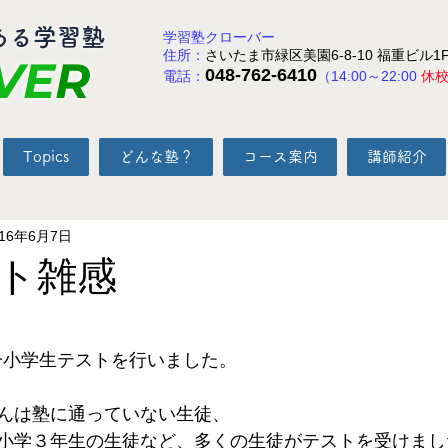
ある学習塾
学習塾クローバー
住所：
さいたま市緑区美園6-8-10 福重ビル1
VE
R
048-762-6410
電話：
（14:00～22:00
休
Topics
どんな塾？
コース案内
講師紹介
016年6月7日
ト雑感
と評価されています。
統一小学生テストを行いました。
んは塾に通っていない生徒、
小学３年生の生徒など、多くの生徒がテストを受けまし