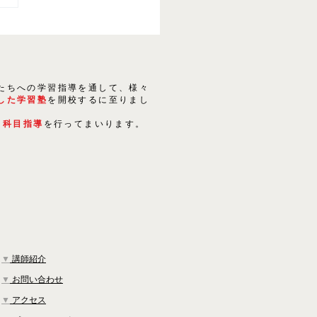
たちへの学習指導を通して、様々
した学習塾
を開校するに至りまし
５科目指導
を行ってまいります。
▼
講師紹介
▼
お問い合わせ
▼
アクセス