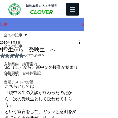
​浦和美園にある学習塾
C
LOVE
R
記事
全ての記事
2016年3月8日
全ての記事
中2生から「受験生」へ
CLOVERくんのつぶやき
5つ星のうちNaNと評価されています。
入塾案内・講習案内
3/5（土）から、新中３の授業が始まり
合格実績・合格体験記
ました。
定期テストのお話
こちらとしては
「現中３生の入試が終わったのだか
ら、次の受験生として扱わせてもら
う」
という宣言をして、ガラッと意識を変
えてもらう必要があります。