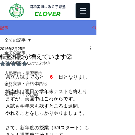
​浦和美園にある学習塾
C
LOVE
R
記事
全ての記事
2016年2月25日
全ての記事
転塾相談が増えています②
CLOVERくんのつぶやき
5つ星のうちNaNと評価されています。
入塾案内・講習案内
県立入試まであと　
６
　日となりまし
合格実績・合格体験記
た。 
城南中は明日で学年末テストも終わり
定期テストのお話
ますが、美園中はこれからです。 
入試も学年末も残すところ１週間。 
やれることをしっかりやりましょう。 
さて、新年度の授業（3/4スタート）も
あと１週間後に始まります。 