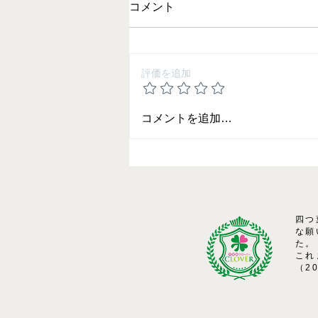
コメント
評価を追加
2025 夏期講習の御案内
コメントを追加…
四つ
な願
た。
これ
（2