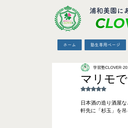
​浦和美園に
C
LO
ホーム
塾生専用ページ
学習塾CLOVER
2
マリモで
5つ星のうちNaN
日本酒の造り酒屋な
軒先に「杉玉」を吊