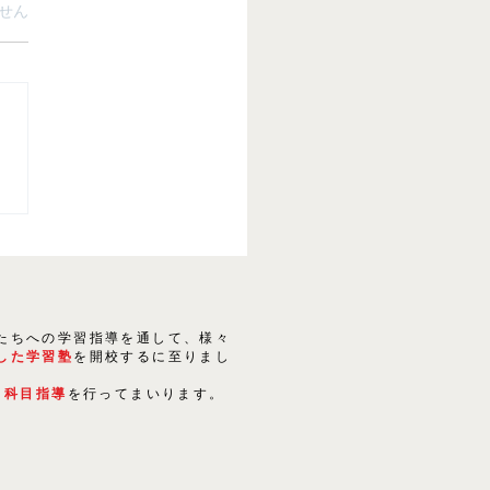
ています。
せん
講習のご案内
たちへの学習指導を通して、様々
した学習塾
を開校するに至りまし
５科目指導
を行ってまいります。