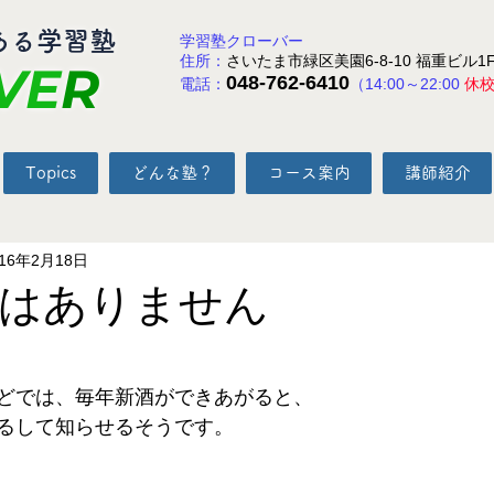
ある学習塾
学習塾クローバー
住所：
さいたま市緑区美園6-8-10 福重ビル1
VE
R
048-762-6410
電話：
（14:00～22:00
休
Topics
どんな塾？
コース案内
講師紹介
016年2月18日
はありません
と評価されています。
どでは、毎年新酒ができあがると、 
るして知らせるそうです。 