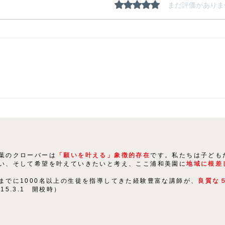
5つ星のうち0と評価され
まだ評価がありま
夏期
生徒たちの「にくきもの」は
〇〇！
葉のクローバーは
「願いを叶える」象徴的存在
です。私たちは子ども
い、そして希望を叶えていきたいと考え、ここ浦和美園に
地域に根差
までに1000名以上の生徒を指導してきた経験豊富な講師が、
良質な
015.3.1 開校時）