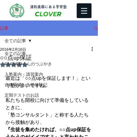
​浦和美園にある学習塾
C
LOVE
R
記事
全ての記事
2016年2月16日
全ての記事
○○点up保証
CLOVERくんのつぶやき
5つ星のうちNaNと評価されています。
入塾案内・講習案内
最近は「○○点upを保証します！」とい
合格実績・合格体験記
う塾が多いですね。 
定期テストのお話
私たちも開校に向けて準備をしている
ときに、 
「塾コンサルタント」と称する人たち
から接触があり、 
『生徒を集めたければ、○○点up保証を
うたうのがイイですよ』と言われたこ