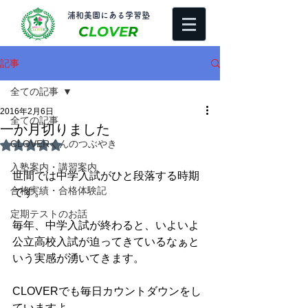
​浦和美園にある学習塾
C
LOVE
R
記事
全ての記事
2016年2月6日
全ての記事
一か月切りました
CLOVERくんのつぶやき
5つ星のうちNaNと評価されています。
入塾案内・講習案内
世間では中学入試がひと段落する時期
合格実績・合格体験記
です。 
定期テストのお話
毎年、中学入試が終わると、いよいよ
公立高校入試が迫ってきているなぁと
いう実感が湧いてきます。 
CLOVERでも毎日カウントダウンをし
ていますよ。 