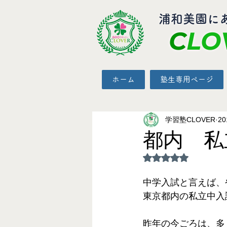
​浦和美園に
C
LO
ホーム
塾生専用ページ
学習塾CLOVER
2
都内 私
5つ星のうちNaN
中学入試と言えば、
東京都内の私立中入
昨年の今ごろは、多