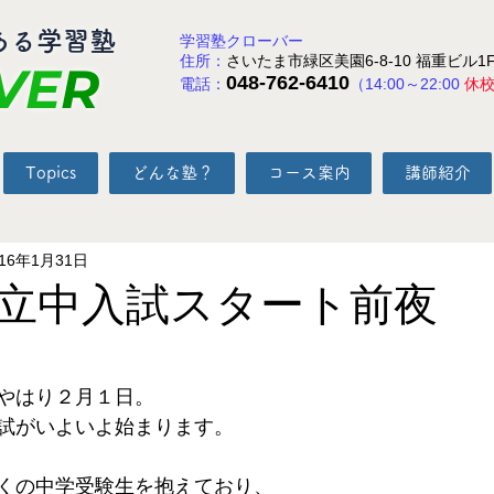
ある学習塾
学習塾クローバー
住所：
さいたま市緑区美園6-8-10 福重ビル1
VE
R
048-762-6410
電話：
（14:00～22:00
休
Topics
どんな塾？
コース案内
講師紹介
016年1月31日
立中入試スタート前夜
と評価されています。
やはり２月１日。 
試がいよいよ始まります。 
くの中学受験生を抱えており、 