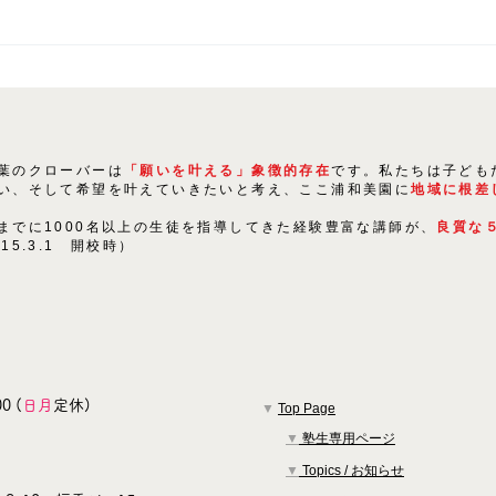
生徒たちの「にくきもの」は
〇〇！
葉のクローバーは
「願いを叶える」象徴的存在
です。私たちは子ども
い、そして希望を叶えていきたいと考え、ここ浦和美園に
地域に根差
までに1000名以上の生徒を指導してきた経験豊富な講師が、
良質な
015.3.1 開校時）
0 (
日月
定休)
▼
Top Page
▼
塾生専用ページ
▼
Topics / お知らせ