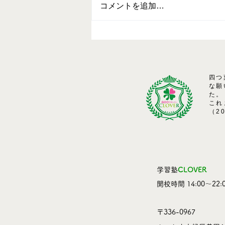
コメントを追加…
四つ
な願
た。
これ
（2
学習塾
CLOVER
​開校時間 14:00～22:0
〒336-0967