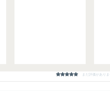
5つ星のうち0と評価され
まだ評価がありま
夏期