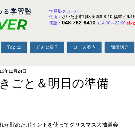
ある学習塾
学習塾クローバー
住所：
さいたま市緑区美園6-8-10 福重ビル1
VE
R
048-762-6410
電話：
（14:00～22:00
休
Topics
どんな塾？
コース案内
講師紹介
015年12月24日
きごと＆明日の準備
と評価されています。
れが貯めたポイントを使ってクリスマス大抽選会。 