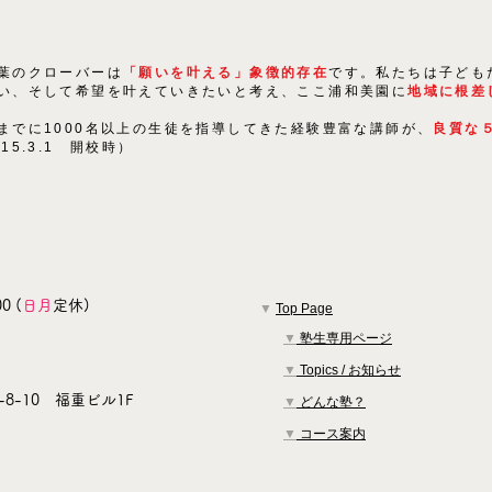
葉のクローバーは
「願いを叶える」象徴的存在
です。私たちは子ども
い、そして希望を叶えていきたいと考え、ここ浦和美園に
地域に根差
までに1000名以上の生徒を指導してきた経験豊富な講師が、
良質な
015.3.1 開校時）
0 (
日月
定休)
▼
Top Page
▼
塾生専用ページ
▼
Topics / お知らせ
8-10 福重ビル1F
▼
どんな塾？
▼
コース案内