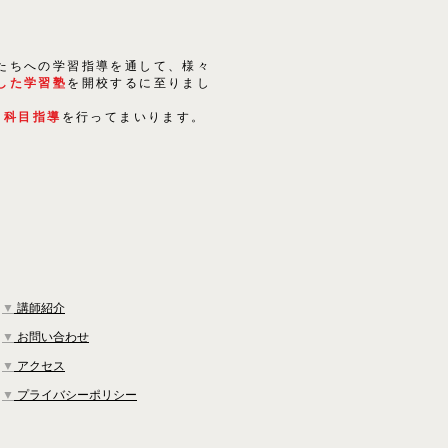
たちへの学習指導を通して、様々
した学習塾
を開校するに至りまし
５科目指導
を行ってまいります。
▼
講師紹介
▼
お問い合わせ
▼
アクセス
▼
プライバシーポリシー