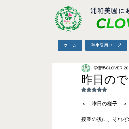
​浦和美園に
C
LO
ホーム
塾生専用ページ
学習塾CLOVER
2
昨日ので
5つ星のうちNaN
＜　昨日の様子　＞
授業の後に、それぞ