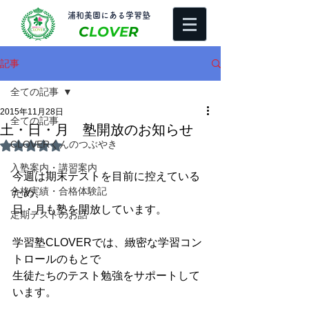
​浦和美園にある学習塾
C
LOVE
R
記事
全ての記事
2015年11月28日
全ての記事
土・日・月 塾開放のお知らせ
CLOVERくんのつぶやき
5つ星のうちNaNと評価されています。
入塾案内・講習案内
今週は期末テストを目前に控えている
合格実績・合格体験記
ため、 
日・月も塾を開放しています。 
定期テストのお話
学習塾CLOVERでは、緻密な学習コン
トロールのもとで 
生徒たちのテスト勉強をサポートして
います。 