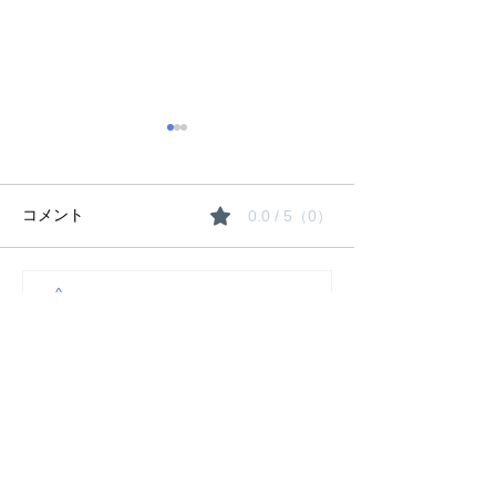
コメント
0.0 / 5（0）
夏期講習のご案
コメントと評価...
生徒たちの「にくきも
の」は〇〇！