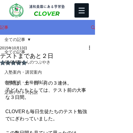
​浦和美園にある学習塾
C
LOVE
R
記事
全ての記事
2015年10月13日
全ての記事
テストまであと２日
CLOVERくんのつぶやき
5つ星のうちNaNと評価されています。
入塾案内・講習案内
合格実績・合格体験記
世間は、土・日・月の３連休。 
子どもたちとしては、テスト前の大事
定期テストのお話
な３日間。 
CLOVERも毎日生徒たちのテスト勉強
でにぎわっていました。 
この数日間を見ていて思ったのは、 