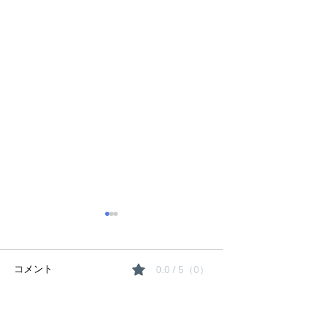
コメント
0.0 / 5（0）
夏期講習のご案