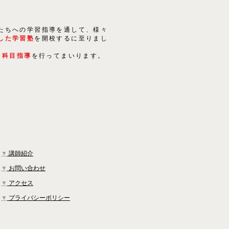
たちへの学習指導を通して、様々
した学習塾
を開校するに至りまし
５科目指導
を行ってまいります。
▼
講師紹介
▼
お問い合わせ
▼
アクセス
▼
プライバシーポリシー