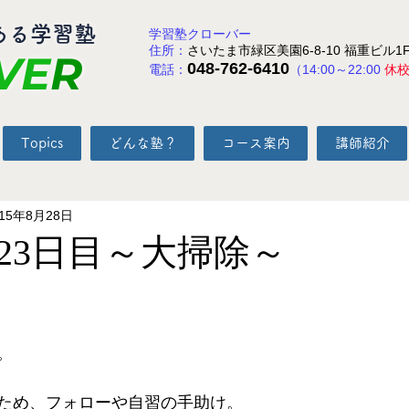
ある学習塾
学習塾クローバー
住所：
さいたま市緑区美園6-8-10 福重ビル1
VE
R
048-762-6410
電話：
（14:00～22:00
休
Topics
どんな塾？
コース案内
講師紹介
015年8月28日
23日目～大掃除～
と評価されています。
。 
ため、フォローや自習の手助け。 