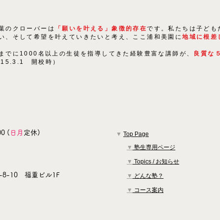
葉のクローバーは
「願いを叶える」象徴的存在
です。私たちは子ども
い、そして希望を叶えていきたいと考え、ここ浦和美園に
地域に根差
までに1000名以上の生徒を指導してきた経験豊富な講師が、
良質な
015.3.1 開校時）
0 (
日月
定休)
▼
Top Page
▼
塾生専用ページ
▼
Topics / お知らせ
8-10 福重ビル1F
▼
どんな塾？
▼
コース案内