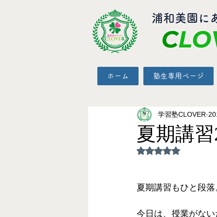
​浦和美園に
C
LO
ホーム
塾生専用ページ
学習塾CLOVER
2
夏期講習
5つ星のうちNaN
夏期講習もひと段落
今日は、授業がない