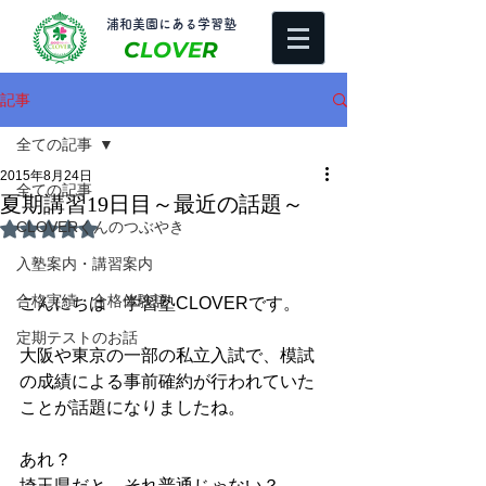
​浦和美園にある学習塾
C
LOVE
R
記事
全ての記事
2015年8月24日
全ての記事
夏期講習19日目～最近の話題～
CLOVERくんのつぶやき
5つ星のうちNaNと評価されています。
入塾案内・講習案内
合格実績・合格体験記
こんにちは　学習塾CLOVERです。 
定期テストのお話
大阪や東京の一部の私立入試で、模試
の成績による事前確約が行われていた
ことが話題になりましたね。 
あれ？ 
埼玉県だと、それ普通じゃない？ 