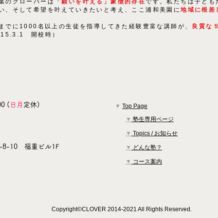
葉のクローバーは
「願いを叶える」象徴的存在
です。私たちは子ども
い、そして希望を叶えていきたいと考え、ここ浦和美園に
地域に根差
までに1000名以上の生徒を指導してきた経験豊富な講師が、
良質な
015.3.1 開校時）
0 (
日月
定休)
▼
Top Page
▼
塾生専用ページ
▼
Topics / お知らせ
8-10 福重ビル1F
▼
どんな塾？
▼
コース案内
Copyright©CLOVER 2014-2021 All Rights Reserved.