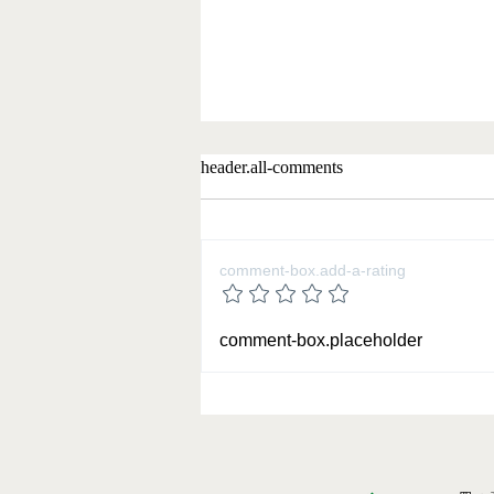
header.all-comments
comment-box.add-a-rating
2025 夏期講習の御案内
comment-box.placeholder