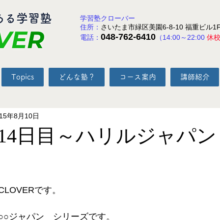
ある学習塾
学習塾クローバー
住所：
さいたま市緑区美園6-8-10 福重ビル1
VE
R
048-762-6410
電話：
（14:00～22:00
休
Topics
どんな塾？
コース案内
講師紹介
015年8月10日
14日目～ハリルジャパン
と評価されています。
LOVERです。 
○○ジャパン　シリーズです。 