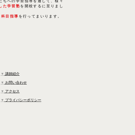
たちへの学習指導を通して、様々
した学習塾
を開校するに至りまし
５科目指導
を行ってまいります。
▼
講師紹介
▼
お問い合わせ
▼
アクセス
▼
プライバシーポリシー