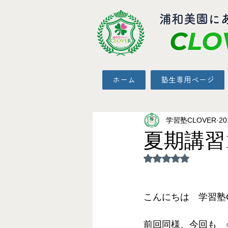
​浦和美園に
C
LO
ホーム
塾生専用ページ
学習塾CLOVER
2
夏期講習
5つ星のうちNaN
こんにちは　学習塾C
前回同様、今回も　