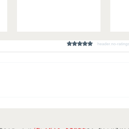
ratings-display.rating-aria-l
header.no-rating
夏期
生徒たちの「にくきもの」は
〇〇！