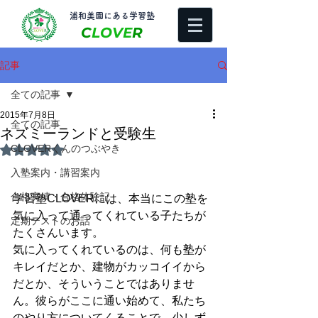
​浦和美園にある学習塾
C
LOVE
R
記事
全ての記事
2015年7月8日
全ての記事
ネズミーランドと受験生
CLOVERくんのつぶやき
5つ星のうちNaNと評価されています。
入塾案内・講習案内
合格実績・合格体験記
学習塾CLOVERには、本当にこの塾を
気に入って通ってくれている子たちが
定期テストのお話
たくさんいます。
気に入ってくれているのは、何も塾が
キレイだとか、建物がカッコイイから
だとか、そういうことではありませ
ん。彼らがここに通い始めて、私たち
のやり方についてくることで、少しず