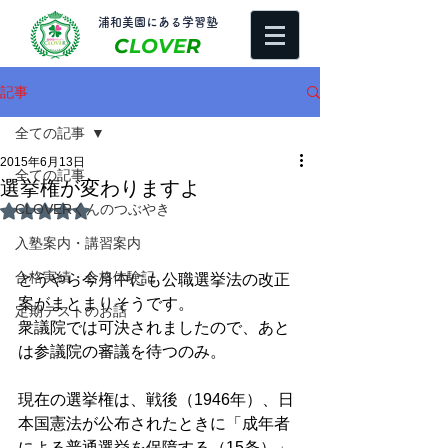
​浦和美園にある学習塾
C
LOVE
R
記事
全ての記事
2015年6月13日
全ての記事
選挙権が変わりますよ
CLOVERくんのつぶやき
5つ星のうちNaNと評価されています。
入塾案内・講習案内
合格実績・合格体験記
どうやら今月中にも公職選挙法の改正
案がまとまりそうです。 
定期テストのお話
衆議院では可決されましたので、あと
は参議院の審議を待つのみ。 
現在の選挙権は、戦後（1946年）、日
本国憲法が公布されたときに「成年者
による普通選挙を保障する（15条）」