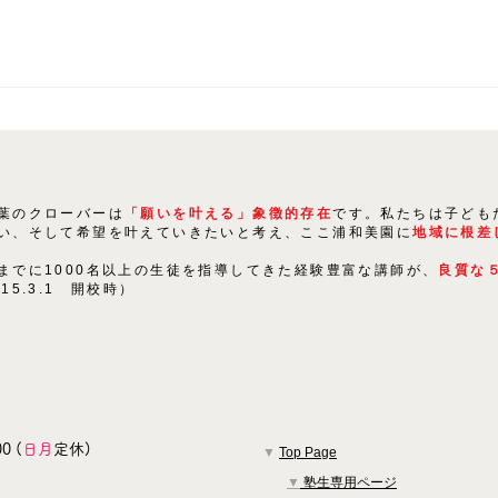
生徒たちの「にくきもの」は
〇〇！
葉のクローバーは
「願いを叶える」象徴的存在
です。私たちは子ども
い、そして希望を叶えていきたいと考え、ここ浦和美園に
地域に根差
までに1000名以上の生徒を指導してきた経験豊富な講師が、
良質な
015.3.1 開校時）
0 (
日月
定休)
▼
Top Page
▼
塾生専用ページ