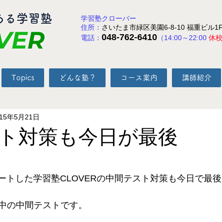
ある学習塾
学習塾クローバー
住所：
さいたま市緑区美園6-8-10 福重ビル1
VE
R
048-762-6410
電話：
（14:00～22:00
休
Topics
どんな塾？
コース案内
講師紹介
015年5月21日
ト対策も今日が最後
と評価されています。
タートした学習塾CLOVERの中間テスト対策も今日で最後
中の中間テストです。 