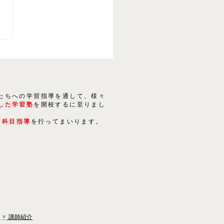
たちへの学習指導を通して、様々
した学習塾
を開校するに至りまし
５科目指導
を行ってまいります。
▼
講師紹介