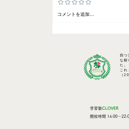
2025 夏期講習の御案内
コメントを追加…
四つ
な願
た。
これ
（2
学習塾
CLOVER
​開校時間 14:00～22:0