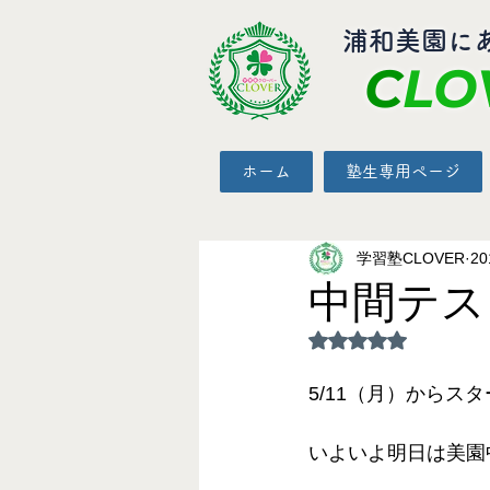
​浦和美園に
C
LO
ホーム
塾生専用ページ
学習塾CLOVER
2
中間テス
5つ星のうちNaN
5/11（月）からス
いよいよ明日は美園