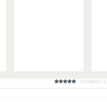
5つ星のうち0と評価され
まだ評価がありま
夏期