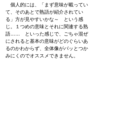
　個人的には、「まず意味が載ってい
て、そのあとで熟語が紹介されてい
る」方が見やすいかな～　という感
じ。１つめの意味とそれに関連する熟
語……　といった感じで、ごちゃ混ぜ
にされると基本の意味がどのぐらいあ
るのかわからず、全体像がパッとつか
みにくのでオススメできません。 
　また、できるだけ入門者を飽きさせ
ないようにと「コラム」が多くて読む
にはおもしろいのですが、英語とは関
係ない豆知識が多く、やや残念な印
象。できれば語源などをわかりやすく
面白く紹介するコーナーにしてほしか
った……。情報量に問題はなく、中学
の間はしっかり使えますので、手に取
ってみて見た目が好みであればどう
ぞ。 