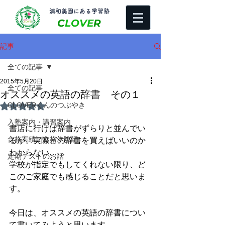
​浦和美園にある学習塾
C
LOVE
R
記事
全ての記事
2015年5月20日
全ての記事
オススメの英語の辞書 その１
CLOVERくんのつぶやき
5つ星のうちNaNと評価されています。
入塾案内・講習案内
書店に行けば辞書がずらりと並んでい
合格実績・合格体験記
るが、実際どの辞書を買えばいいのか
わからない…… 
定期テストのお話
学校が指定でもしてくれない限り、ど
このご家庭でも感じることだと思いま
す。 
今日は、オススメの英語の辞書につい
て書いてみようと思います。 