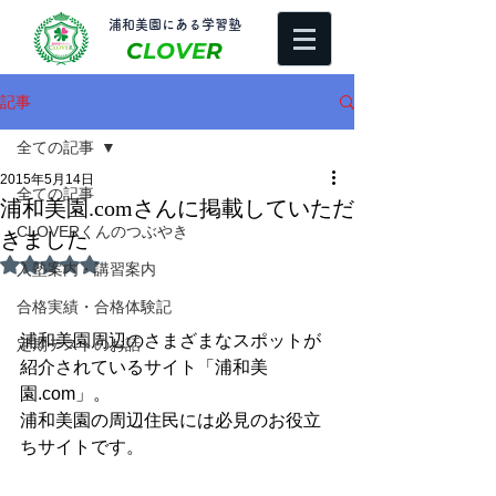
​浦和美園にある学習塾
C
LOVE
R
記事
全ての記事
2015年5月14日
全ての記事
浦和美園.comさんに掲載していただ
CLOVERくんのつぶやき
きました
5つ星のうちNaNと評価されています。
入塾案内・講習案内
合格実績・合格体験記
浦和美園周辺のさまざまなスポットが
定期テストのお話
紹介されているサイト「浦和美
園.com」。 
浦和美園の周辺住民には必見のお役立
ちサイトです。 